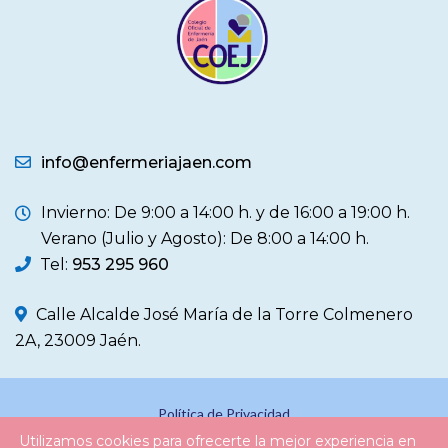
info@enfermeriajaen.com
Invierno: De 9:00 a 14:00 h. y de 16:00 a 19:00 h.
Verano (Julio y Agosto): De 8:00 a 14:00 h.
Tel:
953 295 960
Calle Alcalde José María de la Torre Colmenero
2A, 23009 Jaén.
Política de Privacidad
Utilizamos cookies para ofrecerte la mejor experiencia en
Política de Cookies