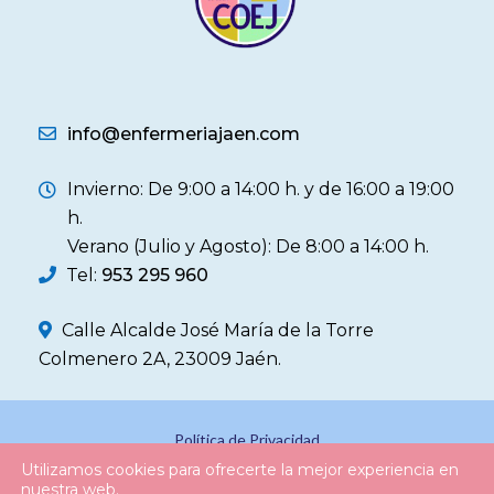
info@enfermeriajaen.com
Invierno: De 9:00 a 14:00 h. y de 16:00 a 19:00
h.
Verano (Julio y Agosto): De 8:00 a 14:00 h.
Tel:
953 295 960
Calle Alcalde José María de la Torre
Colmenero 2A, 23009 Jaén.
Política de Privacidad
Utilizamos cookies para ofrecerte la mejor experiencia en
Política de Cookies
nuestra web.