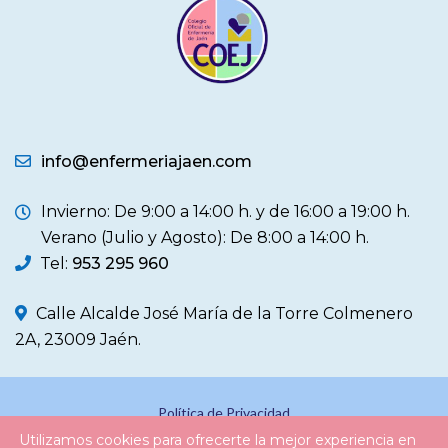
info@enfermeriajaen.com
Invierno: De 9:00 a 14:00 h. y de 16:00 a 19:00 h.
Verano (Julio y Agosto): De 8:00 a 14:00 h.
Tel:
953 295 960
Calle Alcalde José María de la Torre Colmenero
2A, 23009 Jaén.
Política de Privacidad
Utilizamos cookies para ofrecerte la mejor experiencia en
Política de Cookies