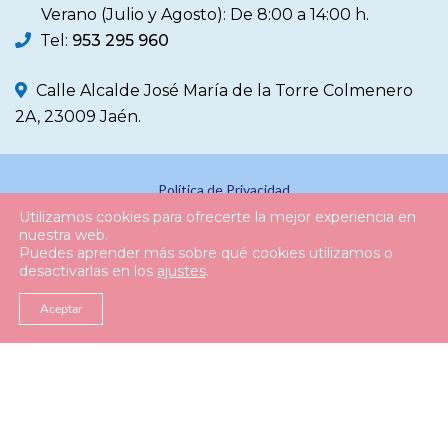
Verano (Julio y Agosto): De 8:00 a 14:00 h.
Tel:
953 295 960
Calle Alcalde José María de la Torre Colmenero
2A, 23009 Jaén.
Política de Privacidad
Utilizamos cookies para ofrecerte la mejor experiencia en
Política de Cookies
nuestra web.
Puedes aprender más sobre qué cookies utilizamos o
Aviso Legal
desactivarlas en los
ajustes
.
Registro de Actividad
Aceptar
© 2026
Colegio Oficial Enfermería Jaén