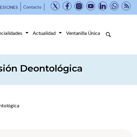
Contacto
ESIONES
ecialidades
Actualidad
Ventanilla Única
isión Deontológica
ntológica