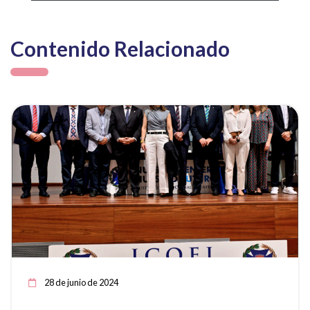
Contenido Relacionado
ia
Ver noticia
28 de junio de 2024