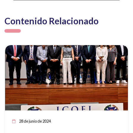
Contenido Relacionado
ia
Ver noticia
28 de junio de 2024