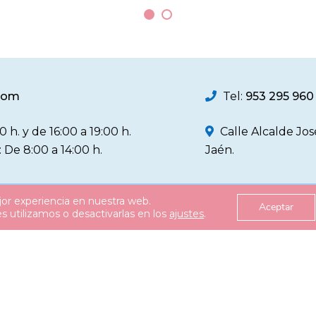
.com
Tel:
953 295 960
0 h. y de 16:00 a 19:00 h.
Calle Alcalde Jo
: De 8:00 a 14:00 h.
Jaén.
jor experiencia en nuestra web.
Política de Privacidad
Política d
Aceptar
 utilizamos o desactivarlas en los
ajustes
.