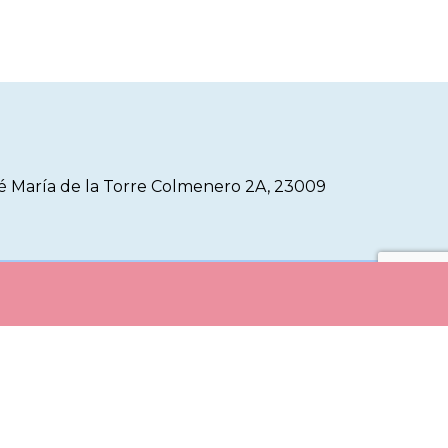
sé María de la Torre Colmenero 2A, 23009
e Cookies
Aviso Legal
Registro de Actividad