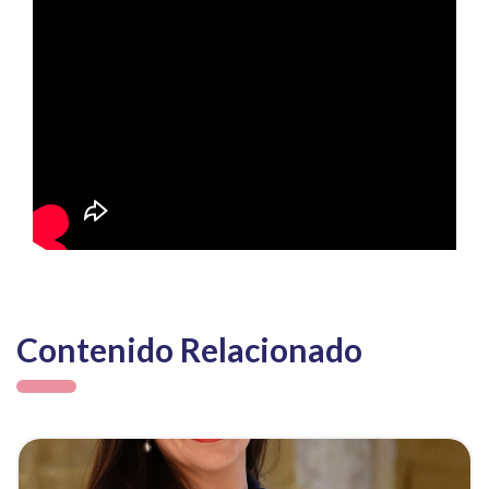
Contenido Relacionado
ia
Ver noticia