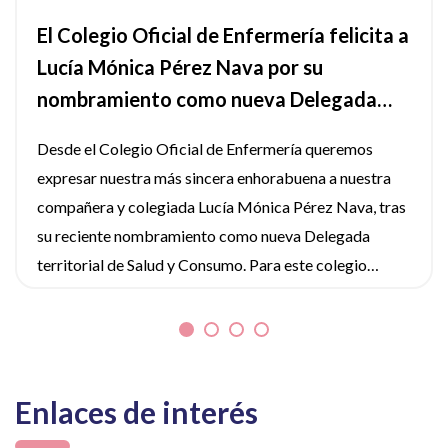
El Colegio Oficial de Enfermería felicita a
Lucía Mónica Pérez Nava por su
nombramiento como nueva Delegada
territorial de Salud en Jaén.
Desde el Colegio Oficial de Enfermería queremos
expresar nuestra más sincera enhorabuena a nuestra
compañera y colegiada Lucía Mónica Pérez Nava, tras
su reciente nombramiento como nueva Delegada
territorial de Salud y Consumo. Para este colegio
profesional y para todo el colectivo enfermero de la
provincia, es un motivo de profundo orgullo que una
profesional de su trayectoria, compromiso y
competencias, asuma una responsabilidad de tan alto
Enlaces de interés
calado en la gestión sanitaria pública. Lucía Mónica
Pérez es mamá de dos hijos, diplomada en Enfermería