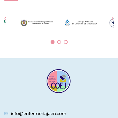
desde el año 2002 por la Universidad de Huelva —
institución que en 2023 le otorgó el
‹
›
info@enfermeriajaen.com