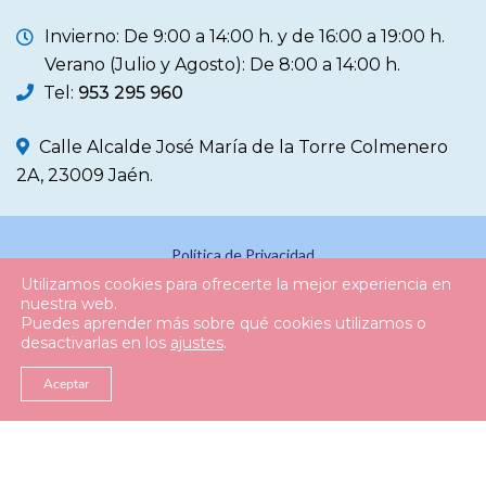
Invierno: De 9:00 a 14:00 h. y de 16:00 a 19:00 h.
Verano (Julio y Agosto): De 8:00 a 14:00 h.
Tel:
953 295 960
Calle Alcalde José María de la Torre Colmenero
2A, 23009 Jaén.
Política de Privacidad
Utilizamos cookies para ofrecerte la mejor experiencia en
Política de Cookies
nuestra web.
Puedes aprender más sobre qué cookies utilizamos o
Aviso Legal
desactivarlas en los
ajustes
.
Registro de Actividad
Aceptar
© 2026
Colegio Oficial Enfermería Jaén