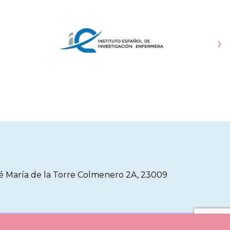
ellos
cursos, talleres, jornadas y demás
nse. Estas
actividades formativas que les resulten
 apuesta de
de mayor utilidad. Para ello hemos
›
por
elaborado una encuesta sobre
anente y
necesidades formativas, cuyos
s/as,
resultados serán fundamentales para
 centros de
diseñar un Plan de Formación adaptado
a las demandas reales de la profesión y
a
sé María de la Torre Colmenero 2A, 23009
e Cookies
Aviso Legal
Registro de Actividad