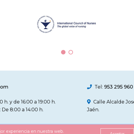
 querido trasladar una
de Salud La Alameda, todos 
icitación y el máximo
ubicados en la capital jienne
nto a la nueva doctora. La
reuniones se enmarcan en la
al, desarrollada en la
la actual Junta de Gobierno 
de Jaén, lleva por título
mantener un contacto perm
uidad de cuidados en
cercano con los/as colegiado
aliativos domiciliarios:
desplazándose a sus propios
stenciales y factores
 de resolución en un
.com
Tel:
953 295 960
0 h. y de 16:00 a 19:00 h.
Calle Alcalde Jo
: De 8:00 a 14:00 h.
Jaén.
jor experiencia en nuestra web.
Política de Privacidad
Política d
Aceptar