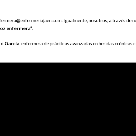
fermera@enfermeriajaen.com. Igualmente, nosotros, a través de n
voz enfermera”
.
d García
, enfermera de prácticas avanzadas en heridas crónicas c