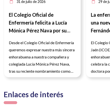
31 de julio de 2026
29 de ju
El Colegio Oficial de
La enfer
Enfermería felicita a Lucía
una nuev
Mónica Pérez Nava por su
Fernánd
nombramiento como nueva
Desde el Colegio Oficial de Enfermería
El Colegio 
Delegada territorial de Salud
queremos expresar nuestra más sincera
Jaén (ICOEJ
en Jaén.
enhorabuena a nuestra compañera y
enhorabuena
colegiada Lucía Mónica Pérez Nava,
celebra la 
tras su reciente nombramiento como
doctora por
nueva Delegada territorial de Salud y
jiennense C
Consumo. Para este colegio profesional
un nuevo lo
Enlaces de interés
y para todo el colectivo enfermero de la
el constan
provincia, es un motivo de profundo
investigado
orgullo que una profesional de su
provincia. D