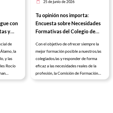
25 de junio de 2026
Tu opinión nos importa:
igue con
Encuesta sobre Necesidades
tas y
Formativas del Colegio de
 las
Enfermería de Jaén
icial de
Con el objetivo de ofrecer siempre la
 Álamo, la
mejor formación posible a nuestros/as
lo, y las
colegiados/as y responder de forma
les Rocío
eficaz a las necesidades reales de la
 han
profesión, la Comisión de Formación
ta de
del Colegio Oficial de Enfermería de
s de la
Jaén ha puesto en marcha una encuesta
ie de
para conocer de primera mano las
s Diaverum
preferencias, intereses y prioridades de
y y el Centro
los profesionales en relación con los