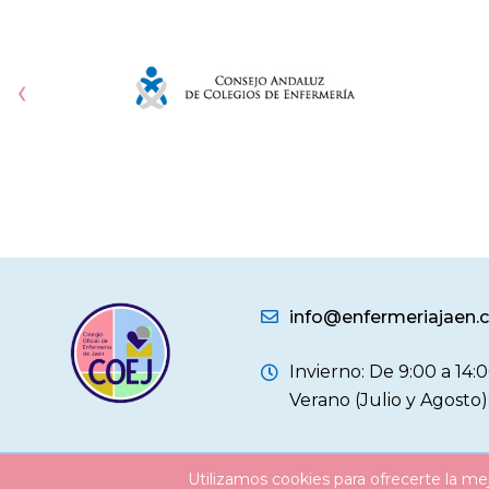
trayectoria, compromiso y
ICOEJ se ha
competencias, asuma una
sincera fel
responsabilidad de tan alto calado en la
reconocimie
‹
gestión sanitaria pública. Lucía Mónica
tesis doctor
Pérez es mamá de dos hijos, diplomada
Universidad 
en Enfermería desde el año 2002 por la
"Telecontin
Universidad de Huelva —institución que
pacientes p
en 2023 le otorgó el
perfiles asi
predictivos
info@enfermeriajaen
Invierno: De 9:00 a 14:0
Verano (Julio y Agosto)
Utilizamos cookies para ofrecerte la me
© 2026
Colegio Oficial Enfermería Jaén