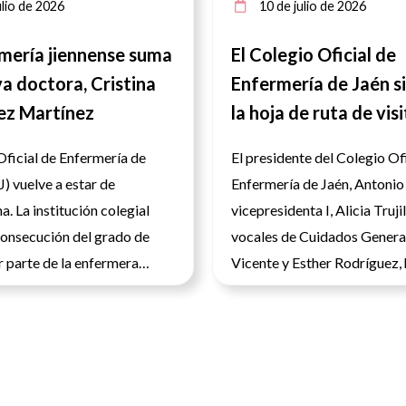
lio de 2026
10 de julio de 2026
mería jiennense suma
El Colegio Oficial de
a doctora, Cristina
Enfermería de Jaén s
ez Martínez
la hoja de ruta de visi
contacto directo con
Oficial de Enfermería de
El presidente del Colegio Of
enfermeras
) vuelve a estar de
Enfermería de Jaén, Antonio
. La institución colegial
vicepresidenta I, Alicia Trujil
consecución del grado de
vocales de Cuidados Genera
 parte de la enfermera
Vicente y Esther Rodríguez,
ristina Fernández Martínez,
continuado con la hoja de ru
gro que pone de manifiesto
encuentros con profesionale
te crecimiento académico e
enfermería mediante una ser
r de la profesión en la
visitas al Centro de Diálisi
esde la junta directiva del
de Jaén, la Clínica Cristo Re