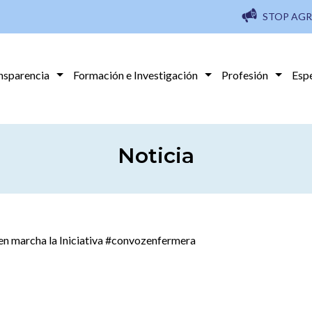
STOP AGR
nsparencia
Formación e Investigación
Profesión
Esp
Noticia
 en marcha la Iniciativa #convozenfermera