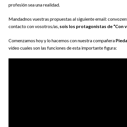
profesión sea una realidad.
Mandadnos vuestras propuestas al siguiente email: convozen
contacto con vosotros/as,
sois los protagonistas de “Con 
Comenzamos hoy y lo hacemos con nuestra compañera
Pieda
vídeo cuales son las funciones de esta importante figura: