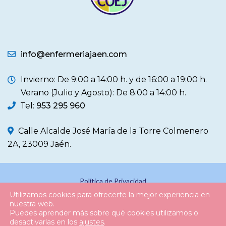
info@enfermeriajaen.com
Invierno: De 9:00 a 14:00 h. y de 16:00 a 19:00 h.
Verano (Julio y Agosto): De 8:00 a 14:00 h.
Tel:
953 295 960
Calle Alcalde José María de la Torre Colmenero
2A, 23009 Jaén.
Política de Privacidad
Utilizamos cookies para ofrecerte la mejor experiencia en
Política de Cookies
nuestra web.
Puedes aprender más sobre qué cookies utilizamos o
Aviso Legal
desactivarlas en los
ajustes
.