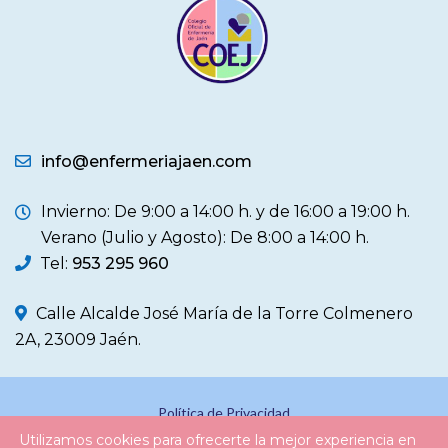
info@enfermeriajaen.com
Invierno: De 9:00 a 14:00 h. y de 16:00 a 19:00 h.
Verano (Julio y Agosto): De 8:00 a 14:00 h.
Tel:
953 295 960
Calle Alcalde José María de la Torre Colmenero
2A, 23009 Jaén.
Política de Privacidad
Utilizamos cookies para ofrecerte la mejor experiencia en
Política de Cookies