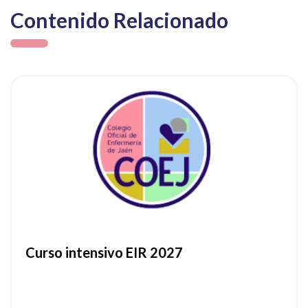
Contenido Relacionado
ia
Ver noticia
Curso intensivo EIR 2027