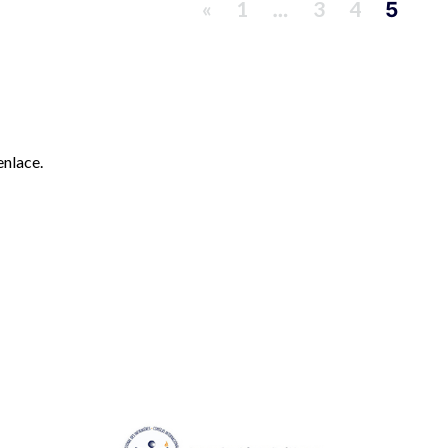
«
1
3
4
…
5
enlace.