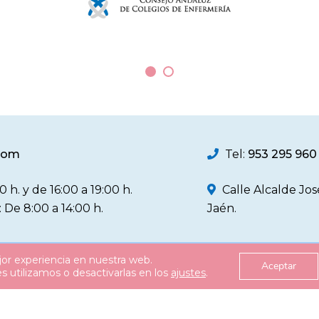
.com
Tel:
953 295 960
0 h. y de 16:00 a 19:00 h.
Calle Alcalde Jo
: De 8:00 a 14:00 h.
Jaén.
jor experiencia en nuestra web.
Política de Privacidad
Política d
Aceptar
 utilizamos o desactivarlas en los
ajustes
.